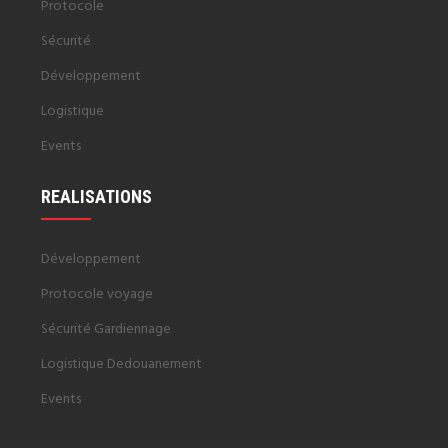
Protocole
Sécurité
Développement
Logistique
Events
REALISATIONS
Développement
Protocole voyage
Sécurité Gardiennage
Logistique Dedouanement
Events